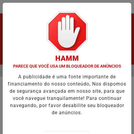
Entrar
HAMM
PARECE QUE VOCÊ USA UM BLOQUEADOR DE ANÚNCIOS
MENU
APÓS GRAVE ACIDENTE.
VÍDEO:FURTO.
VÍDEO:ACIDENTE DEIXA 
A publicidade é uma fonte importante de
EM ALTA
financiamento do nosso conteúdo, Nos dispomos
URGENTE
de segurança avançada em nosso site, para que
MORTE DE ADOLESCENTE EM
você navegue tranquilamente! Para continuar
PORTO VELHO
navegando, por favor desabilite seu bloqueador
POLÍCIA CIVIL DETALHA INVESTIGAÇÃO.
de anúncios.
Por
Adm
03/03/2026 18:21