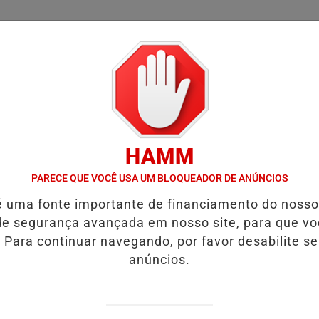
/
/
/
SSIFICADOS
COLUNAS
EMPREGOS
GUIA COMER
HAMM
ÍDEO:ACIDENTE DEIXA UMA VÍTIMA FATAL.
VÍDEO:MOTORISTA É 
PARECE QUE VOCÊ USA UM BLOQUEADOR DE ANÚNCIOS
é uma fonte importante de financiamento do noss
e segurança avançada em nosso site, para que v
 Para continuar navegando, por favor desabilite s
ue ela estava possuída.
anúncios.