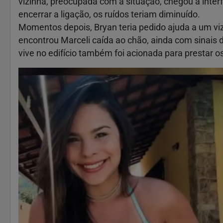
vizinha, preocupada com a situação, chegou a inte
encerrar a ligação, os ruídos teriam diminuído.
Momentos depois, Bryan teria pedido ajuda a um vi
encontrou Marceli caída ao chão, ainda com sinai
vive no edifício também foi acionada para prestar o