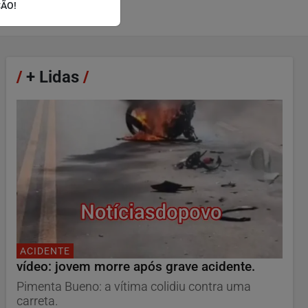
ÇÃO!
/
+ Lidas
/
ACIDENTE
vídeo: jovem morre após grave acidente.
Pimenta Bueno: a vítima colidiu contra uma
carreta.