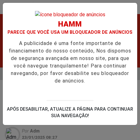
Entrar
HAMM
PARECE QUE VOCÊ USA UM BLOQUEADOR DE ANÚNCIOS
A publicidade é uma fonte importante de
financiamento do nosso conteúdo, Nos dispomos
de segurança avançada em nosso site, para que
você navegue tranquilamente! Para continuar
navegando, por favor desabilite seu bloqueador
MENU
 MORRE APÓS GRAVE ACIDENTE.
URGENTE! LATAM EM JI-PA
de anúncios.
EM ALTA
FEMINICÍDIO
Mulher é morta a facada.
Ariquemes RO Suspeito foi preso e falou o
APÓS DESABILITAR, ATUALIZE A PÁGINA PARA CONTINUAR
motivo .
SUA NAVEGAÇÃO!
Por
Adm
23/01/2025 08:27