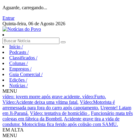
Aguarde, carregando...
Entrar
Quinta-feira, 06 de Agosto 2026
Início
/
Podcasts
/
Classificados
/
Colunas
/
Empregos
/
Guia Comercial
/
Edições
/
Notícias
/
MENU
vídeo: jovem morre após grave acidente.
vídeo:Furto.
Vídeo:Acidente deixa uma vítima fatal.
Vídeo:Motorista é
arremessada para fora do carro após capotamento.
Urgente! Latam
em Ji-Paraná.
Vídeo: tentativa de homicídio .
Funcionário mata três
colegas em fábrica da Bombril.
Acidente grave tira a vida de
condutor.
Motociclista fica ferido após colisão com SAMU.
EM ALTA
MENU