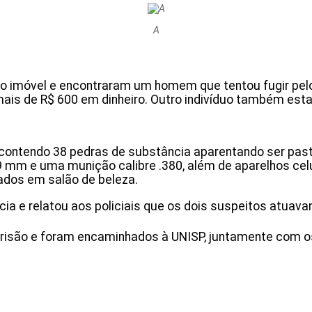
A
no imóvel e encontraram um homem que tentou fugir pelos
is de R$ 600 em dinheiro. Outro indivíduo também esta
e contendo 38 pedras de substância aparentando ser pas
 e uma munição calibre .380, além de aparelhos celula
ados em salão de beleza.
ncia e relatou aos policiais que os dois suspeitos atuav
prisão e foram encaminhados à UNISP, juntamente com os