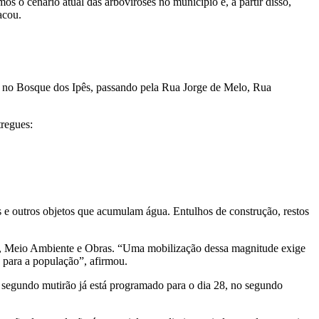
s o cenário atual das arboviroses no município e, a partir disso,
acou.
s, no Bosque dos Ipês, passando pela Rua Jorge de Melo, Rua
tregues:
s e outros objetos que acumulam água. Entulhos de construção, restos
úde, Meio Ambiente e Obras. “Uma mobilização dessa magnitude exige
s para a população”, afirmou.
m segundo mutirão já está programado para o dia 28, no segundo