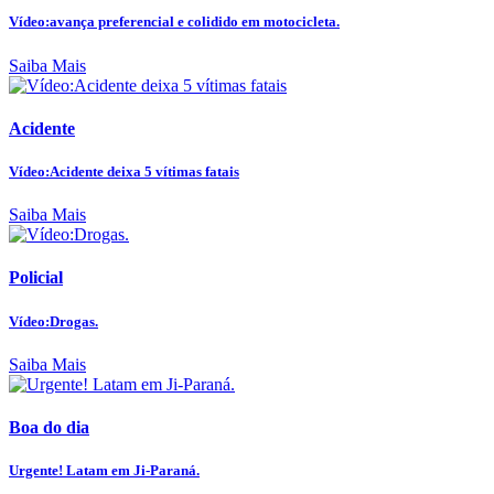
Vídeo:avança preferencial e colidido em motocicleta.
Saiba Mais
Acidente
Vídeo:Acidente deixa 5 vítimas fatais
Saiba Mais
Policial
Vídeo:Drogas.
Saiba Mais
Boa do dia
Urgente! Latam em Ji-Paraná.