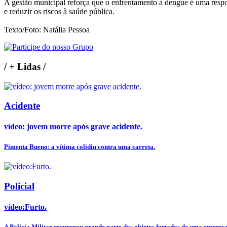
A gestão municipal reforça que o enfrentamento à dengue é uma respons
e reduzir os riscos à saúde pública.
Texto/Foto: Natália Pessoa
/
+ Lidas
/
Acidente
vídeo: jovem morre após grave acidente.
Pimenta Bueno: a vítima colidiu contra uma carreta.
Policial
vídeo:Furto.
A Polícia Militar recuperou grande parte dos objetos furtados de uma empresa