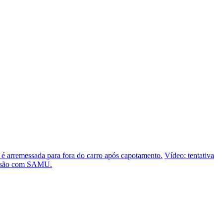
 é arremessada para fora do carro após capotamento.
Vídeo: tentativa
olisão com SAMU.