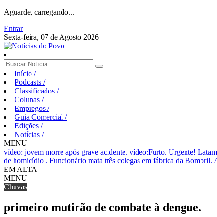
Aguarde, carregando...
Entrar
Sexta-feira, 07 de Agosto 2026
Início
/
Podcasts
/
Classificados
/
Colunas
/
Empregos
/
Guia Comercial
/
Edições
/
Notícias
/
MENU
vídeo: jovem morre após grave acidente.
vídeo:Furto.
Urgente! Latam
de homicídio .
Funcionário mata três colegas em fábrica da Bombril.
A
EM ALTA
MENU
Chuvas
primeiro mutirão de combate à dengue.