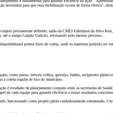
nejamento é fundamental para garantir eficiência na ação. “Apresentamo
ação necessária para que essa mobilização ocorra de forma efetiva”, dest
o trajeto previamente definido: saída da CMEI Edimilson da Silva Rei
 até o antigo Galpão Gaúcho, retornando pelo mesmo percurso.
disponibilizará pontos fixos de coleta, onde os materiais poderão ser en
ito, como pneus, móveis velhos, garrafas, baldes, recipientes plástico
i a coleta regular de lixo do município.
ação é resultado de planejamento conjunto entre as secretarias de Sa
apel de cada equipe para garantir eficiência e trazer resultados concreto
do mês, funcionando como projeto piloto cuidadosamente estruturado. U