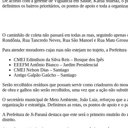
De acordo com a gerente de Vigilância em Saúde, Karlla Mileski, o pla
definimos os bairros prioritários, os pontos de apoio e toda a organiz
O caminhão de coleta não passará em todas as ruas, seguindo apenas 
Rondônia, Rua Tancredo Neves, Rua São Manoel e Rua Mato Grosso,
Para atender moradores cujas ruas não estejam no trajeto, a Prefeitura 
CMEI Edimilson da Silva Reis – Bosque dos Ipês
EEEFM Antônio Bianco – Jardim Presidencial
CMEI Nelson Dias – Santiago
Antigo Galpão Gaúcho – Santiago
Serão recolhidos resíduos que possam servir como criadouros do mosqu
de obra e galhos não serão recolhidos, uma vez que a ação não substitu
O secretário municipal de Meio Ambiente, João Luiz, reforçou que a 
organização e estratégia. Definimos as rotas, os pontos de apoio e o p
A Prefeitura de Ji-Paraná destaca que este será o primeiro mutirão 
distrito.