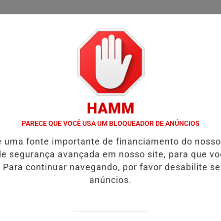
/
/
/
SSIFICADOS
COLUNAS
EMPREGOS
GUIA COMER
HAMM
VÍDEO:ACIDENTE DEIXA UMA VÍTIMA FATAL.
VÍDEO:MOTORISTA 
PARECE QUE VOCÊ USA UM BLOQUEADOR DE ANÚNCIOS
é uma fonte importante de financiamento do noss
ee of The Year 2025!
e segurança avançada em nosso site, para que v
 Para continuar navegando, por favor desabilite s
sta histórica da cafeicultura
anúncios.