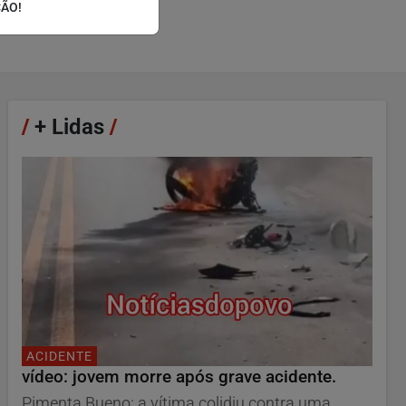
ÇÃO!
/
+ Lidas
/
ACIDENTE
vídeo: jovem morre após grave acidente.
Pimenta Bueno: a vítima colidiu contra uma