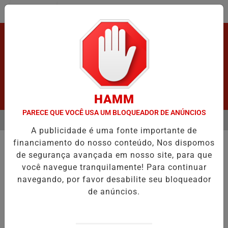
Entrar
HAMM
PARECE QUE VOCÊ USA UM BLOQUEADOR DE ANÚNCIOS
MENU
APÓS GRAVE ACIDENTE.
URGENTE! LATAM EM JI-PARANÁ.
VÍDE
A publicidade é uma fonte importante de
EM ALTA
financiamento do nosso conteúdo, Nos dispomos
ACIDENTE
de segurança avançada em nosso site, para que
Trabalhador morre prensado.
você navegue tranquilamente! Para continuar
Acidente com escavadeira na BR-364 causa
navegando, por favor desabilite seu bloqueador
morte de operador em Porto Velho .
de anúncios.
Por
Adm
20/06/2025 19:42
20/06/2025 19:45