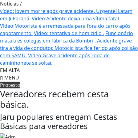
Notícias
/
vídeo: jovem morre após grave acidente.
Urgente! Latam
em Ji-Paraná.
Vídeo:Acidente deixa uma vítima fatal.
Vídeo:Motorista é arremessada para fora do carro após
capotamento.
Vídeo: tentativa de homicídio .
Funcionário
mata três colegas em fábrica da Bombril.
Acidente grave
tira a vida de condutor.
Motociclista fica ferido após colisão
com SAMU.
Vídeo:Grave acidente após roda de
caminhonete se soltar.
EM ALTA
MENU
Protesto
Vereadores recebem cesta
básica.
Jaru populares entregam Cestas
Básicas para vereadores