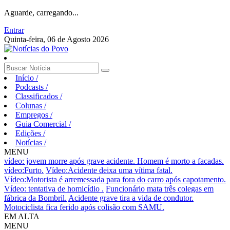
Aguarde, carregando...
Entrar
Quinta-feira, 06 de Agosto 2026
Início
/
Podcasts
/
Classificados
/
Colunas
/
Empregos
/
Guia Comercial
/
Edições
/
Notícias
/
MENU
vídeo: jovem morre após grave acidente.
Homem é morto a facadas.
vídeo:Furto.
Vídeo:Acidente deixa uma vítima fatal.
Vídeo:Motorista é arremessada para fora do carro após capotamento.
Vídeo: tentativa de homicídio .
Funcionário mata três colegas em
fábrica da Bombril.
Acidente grave tira a vida de condutor.
Motociclista fica ferido após colisão com SAMU.
EM ALTA
MENU