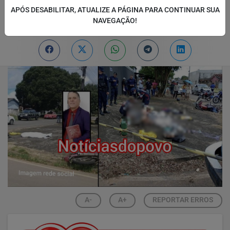
APÓS DESABILITAR, ATUALIZE A PÁGINA PARA CONTINUAR SUA
Por
Adm
NAVEGAÇÃO!
30/03/2026 18:02
30/03/2026 19:48
A-
A+
REPORTAR ERROS