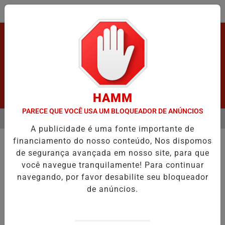
Entrar
HAMM
PARECE QUE VOCÊ USA UM BLOQUEADOR DE ANÚNCIOS
MENU
APÓS GRAVE ACIDENTE.
VÍDEO:ACIDENTE DEIXA UMA VÍTIMA FATAL
A publicidade é uma fonte importante de
EM ALTA
financiamento do nosso conteúdo, Nos dispomos
ACIDENTE
de segurança avançada em nosso site, para que
Vídeo :Pastor perde a vida após
você navegue tranquilamente! Para continuar
acidente.
navegando, por favor desabilite seu bloqueador
Ouro Preto:A vítima foi identificada como
de anúncios.
Alecio Rodrigues, pastor auxiliar da 3ª
Igreja do Evangelho.