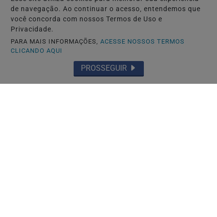
de navegação. Ao continuar o acesso, entendemos que
você concorda com nossos Termos de Uso e
Privacidade.
PARA MAIS INFORMAÇÕES,
ACESSE NOSSOS TERMOS
CLICANDO AQUI
PROSSEGUIR
POLICIAL
P C DEFLAGRA 3ª FASE DA OPERAÇÃO
CONTEMPLADOS,
Saiba Mais