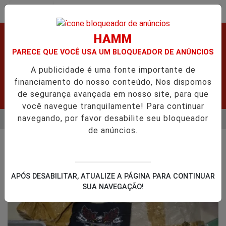
Entrar
HAMM
PARECE QUE VOCÊ USA UM BLOQUEADOR DE ANÚNCIOS
A publicidade é uma fonte importante de
financiamento do nosso conteúdo, Nos dispomos
de segurança avançada em nosso site, para que
você navegue tranquilamente! Para continuar
navegando, por favor desabilite seu bloqueador
MENU
EM MORRE APÓS GRAVE ACIDENTE.
VÍDEO:FURTO.
VÍDEO:A
de anúncios.
EM ALTA
/NOTÍCIAS
POLICIAL
BUSCAR
APÓS DESABILITAR, ATUALIZE A PÁGINA PARA CONTINUAR
SUA NAVEGAÇÃO!