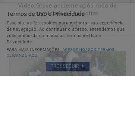
Vídeo:Grave acidente após roda de
caminhonete se soltar.
Termos de Uso e Privacidade
Esse site utiliza cookies para melhorar sua experiência
Saiba Mais
de navegação. Ao continuar o acesso, entendemos que
você concorda com nossos Termos de Uso e
Privacidade.
PARA MAIS INFORMAÇÕES,
ACESSE NOSSOS TERMOS
CLICANDO AQUI
PROSSEGUIR
ACIDENTE
Condutor perde o controle e colide em