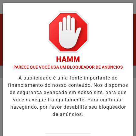
Entrar
HAMM
PARECE QUE VOCÊ USA UM BLOQUEADOR DE ANÚNCIOS
MENU
E APÓS GRAVE ACIDENTE.
URGENTE! LATAM EM JI-PARANÁ.
VÍ
A publicidade é uma fonte importante de
EM ALTA
financiamento do nosso conteúdo, Nos dispomos
ACIDENTE
de segurança avançada em nosso site, para que
Homem é encontrado morto
você navegue tranquilamente! Para continuar
Homem é encontrado morto às margens de
navegando, por favor desabilite seu bloqueador
rodovia em distrito de Corumbiara
de anúncios.
Por
Adm
28/05/2024 08:17
28/05/2024 08:19