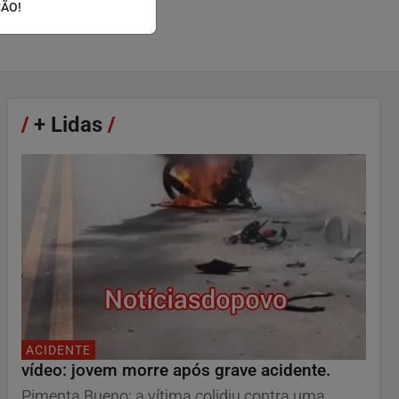
ÇÃO!
/
+ Lidas
/
ACIDENTE
vídeo: jovem morre após grave acidente.
Pimenta Bueno: a vítima colidiu contra uma