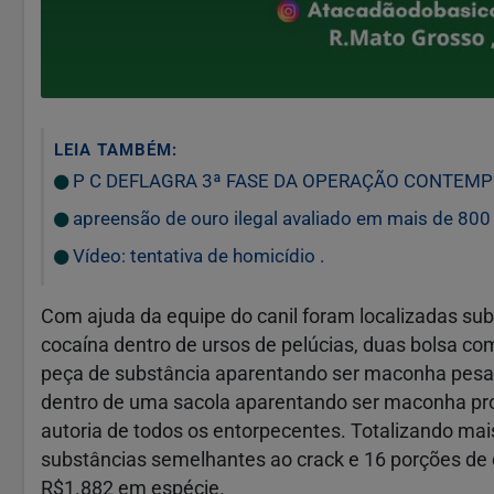
LEIA TAMBÉM:
P C DEFLAGRA 3ª FASE DA OPERAÇÃO CONTEMP
apreensão de ouro ilegal avaliado em mais de 800 m
Vídeo: tentativa de homicídio .
Com ajuda da equipe do canil foram localizadas su
cocaína dentro de ursos de pelúcias, duas bolsa com
peça de substância aparentando ser maconha pes
dentro de uma sacola aparentando ser maconha pro
autoria de todos os entorpecentes. Totalizando ma
substâncias semelhantes ao crack e 16 porções de
R$1.882 em espécie.