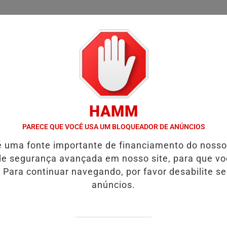
/
/
/
SSIFICADOS
COLUNAS
EMPREGOS
GUIA COMER
HAMM
O:ACIDENTE DEIXA UMA VÍTIMA FATAL.
VÍDEO:MOTORISTA É ARR
PARECE QUE VOCÊ USA UM BLOQUEADOR DE ANÚNCIOS
é uma fonte importante de financiamento do noss
e segurança avançada em nosso site, para que v
 Para continuar navegando, por favor desabilite s
áfico de drogas e apreende grande
anúncios.